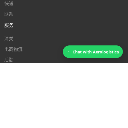
快递
联系
服务
清关
电商物流
Chat with Aerologistica
后勤
搬迁
行业
商业
政府
健康
安保