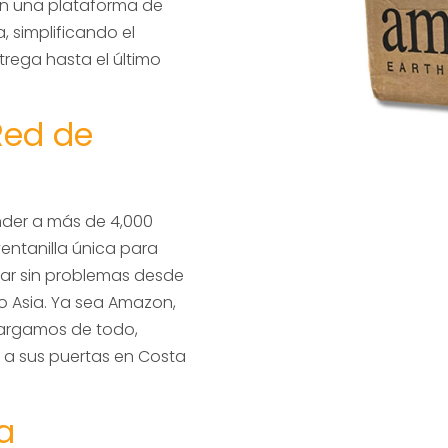
en una plataforma de
 simplificando el
ega hasta el último
Red de
s
nder a más de 4,000
ventanilla única para
rar sin problemas desde
a o Asia. Ya sea Amazon,
cargamos de todo,
a sus puertas en Costa
a