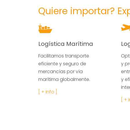
Quiere importar? Ex
Logística Marítima
Lo
Facilitamos transporte
Opt
eficiente y seguro de
y p
mercancías por vía
ent
marítima globalmente.
y ef
inte
[ + info ]
[ + 