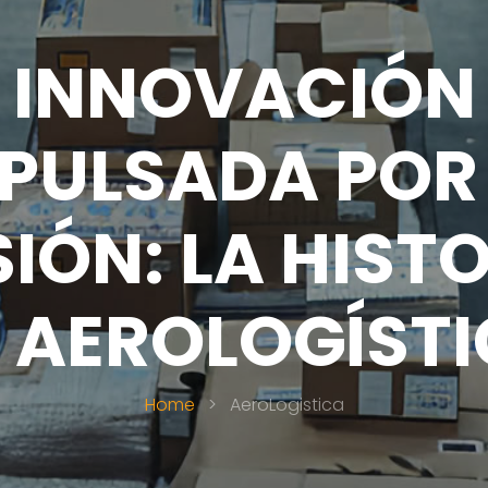
INNOVACIÓN
PULSADA POR
IÓN: LA HIST
 AEROLOGÍST
Home
>
AeroLogistica