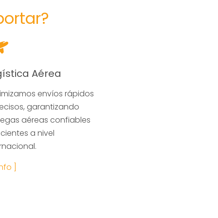
portar?
gística Aérea
imizamos envíos rápidos
recisos, garantizando
regas aéreas confiables
icientes a nivel
rnacional.
info ]