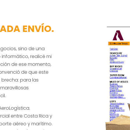
CADA ENVÍO.
egocios, sino de una
 informático, realicé mi
moción de ese momento,
convenció de que este
a brecha: para las
 maravillosas
il.
eroLogística.
al entre Costa Rica y
sporte aéreo y marítimo.