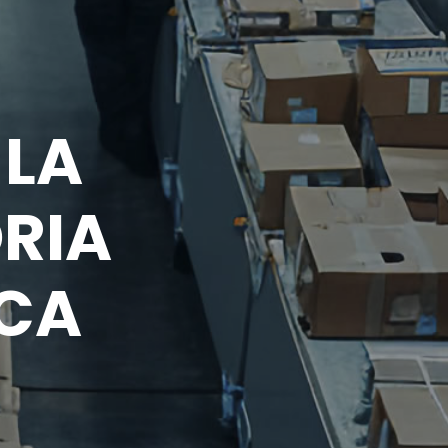
 LA
ORIA
ICA