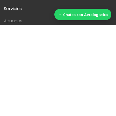
Servicios
Chatea con Aerologistica
Aduanas
eCommerce
Logistica
Mudanzas
Industrias
Comercial
Gobierno
Salud
Seguridad
Síguenos