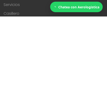
Servicios
Chatea con Aerologistica
Casillero
Contacto
Servicios
Aduanas
eCommerce
Logistica
Mudanzas
Industrias
Comercial
Gobierno